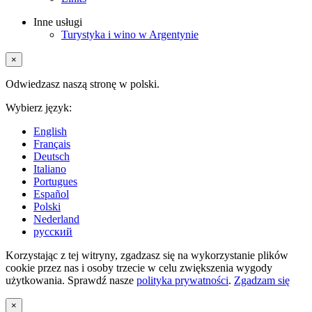
Inne usługi
Turystyka i wino w Argentynie
×
Odwiedzasz naszą stronę w polski.
Wybierz język:
English
Français
Deutsch
Italiano
Portugues
Español
Polski
Nederland
русский
Korzystając z tej witryny, zgadzasz się na wykorzystanie plików
cookie przez nas i osoby trzecie w celu zwiększenia wygody
użytkowania. Sprawdź nasze
polityka prywatności
.
Zgadzam się
×