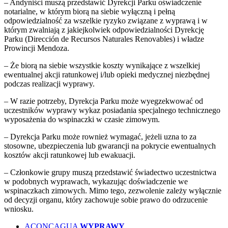
– Andyniści muszą przedstawić Dyrekcji Parku oświadczenie
notarialne, w którym biorą na siebie wyłączną i pełną
odpowiedzialność za wszelkie ryzyko związane z wyprawą i w
którym zwalniają z jakiejkolwiek odpowiedzialności Dyrekcję
Parku (Dirección de Recursos Naturales Renovables) i władze
Prowincji Mendoza.
– Że biorą na siebie wszystkie koszty wynikające z wszelkiej
ewentualnej akcji ratunkowej i/lub opieki medycznej niezbędnej
podczas realizacji wyprawy.
– W razie potrzeby, Dyrekcja Parku może wyegzekwować od
uczestników wyprawy wykaz posiadania specjalnego technicznego
wyposażenia do wspinaczki w czasie zimowym.
– Dyrekcja Parku może rownież wymagać, jeżeli uzna to za
stosowne, ubezpieczenia lub gwarancji na pokrycie ewentualnych
kosztów akcji ratunkowej lub ewakuacji.
– Członkowie grupy muszą przedstawić świadectwo uczestnictwa
w podobnych wyprawach, wykazując doświadczenie we
wspinaczkach zimowych. Mimo tego, zezwolenie zależy wyłącznie
od decyzji organu, który zachowuje sobie prawo do odrzucenie
wniosku.
ACONCAGUA
WYPRAWY