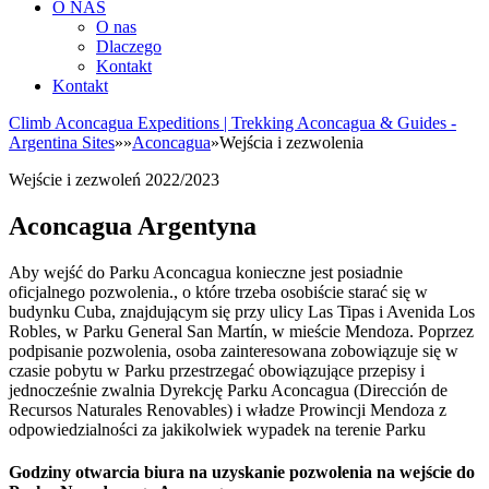
O NAS
O nas
Dlaczego
Kontakt
Kontakt
Climb Aconcagua Expeditions | Trekking Aconcagua & Guides -
Argentina Sites
»
»
Aconcagua
»
Wejścia i zezwolenia
Wejście i zezwoleń 2022/2023
Aconcagua
Argentyna
Aby wejść do Parku Aconcagua konieczne jest posiadnie
oficjalnego pozwolenia., o które trzeba osobiście starać się w
budynku Cuba, znajdującym się przy ulicy Las Tipas i Avenida Los
Robles, w Parku General San Martín, w mieście Mendoza. Poprzez
podpisanie pozwolenia, osoba zainteresowana zobowiązuje się w
czasie pobytu w Parku przestrzegać obowiązujące przepisy i
jednocześnie zwalnia Dyrekcję Parku Aconcagua (Dirección de
Recursos Naturales Renovables) i władze Prowincji Mendoza z
odpowiedzialności za jakikolwiek wypadek na terenie Parku
Godziny otwarcia biura na uzyskanie pozwolenia na wejście do