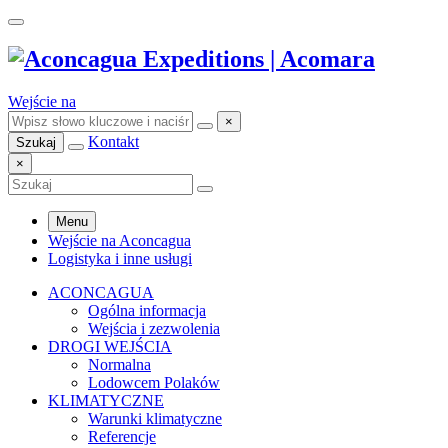
Wejście na
×
Kontakt
Szukaj
×
Menu
Wejście na Aconcagua
Logistyka i inne usługi
ACONCAGUA
Ogólna informacja
Wejścia i zezwolenia
DROGI WEJŚCIA
Normalna
Lodowcem Polaków
KLIMATYCZNE
Warunki klimatyczne
Referencje