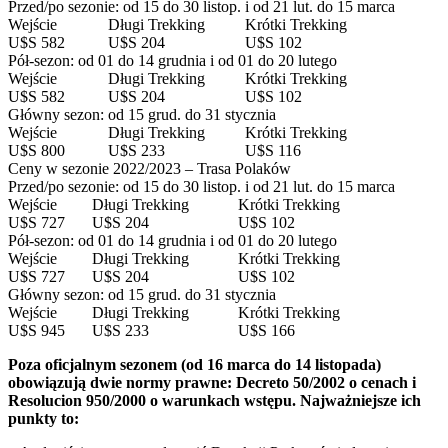
Przed/po sezonie: od 15 do 30 listop. i od 21 lut. do 15 marca
Wejście
Długi Trekking
Krótki Trekking
U$S 582
U$S 204
U$S 102
Pół-sezon: od 01 do 14 grudnia i od 01 do 20 lutego
Wejście
Długi Trekking
Krótki Trekking
U$S 582
U$S 204
U$S 102
Główny sezon: od 15 grud. do 31 stycznia
Wejście
Długi Trekking
Krótki Trekking
U$S 800
U$S 233
U$S 116
Ceny w sezonie 2022/2023 – Trasa Polaków
Przed/po sezonie: od 15 do 30 listop. i od 21 lut. do 15 marca
Wejście
Długi Trekking
Krótki Trekking
U$S 727
U$S 204
U$S 102
Pół-sezon: od 01 do 14 grudnia i od 01 do 20 lutego
Wejście
Długi Trekking
Krótki Trekking
U$S 727
U$S 204
U$S 102
Główny sezon: od 15 grud. do 31 stycznia
Wejście
Długi Trekking
Krótki Trekking
U$S 945
U$S 233
U$S 166
Poza oficjalnym sezonem (od 16 marca do 14 listopada)
obowiązują dwie normy prawne: Decreto 50/2002 o cenach i
Resolucion 950/2000 o warunkach wstępu. Najważniejsze ich
punkty to: