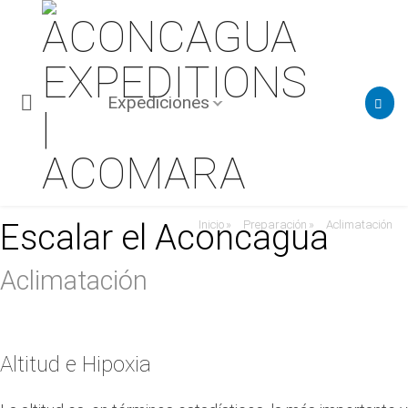
Expediciones
Escalar el Aconcagua
Inicio
Preparación
Aclimatación
»
»
Aclimatación
Altitud e Hipoxia