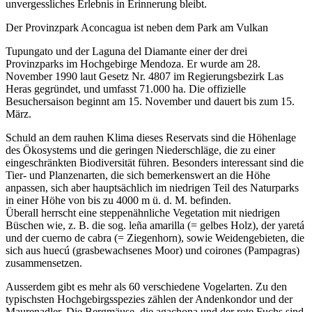
unvergessliches Erlebnis in Erinnerung bleibt.
Der Provinzpark Aconcagua ist neben dem Park am Vulkan
Tupungato und der Laguna del Diamante einer der drei
Provinzparks im Hochgebirge Mendoza. Er wurde am 28.
November 1990 laut Gesetz Nr. 4807 im Regierungsbezirk Las
Heras gegründet, und umfasst 71.000 ha. Die offizielle
Besuchersaison beginnt am 15. November und dauert bis zum 15.
März.
Schuld an dem rauhen Klima dieses Reservats sind die Höhenlage
des Ökosystems und die geringen Niederschläge, die zu einer
eingeschränkten Biodiversität führen. Besonders interessant sind die
Tier- und Planzenarten, die sich bemerkenswert an die Höhe
anpassen, sich aber hauptsächlich im niedrigen Teil des Naturparks
in einer Höhe von bis zu 4000 m ü. d. M. befinden.
Überall herrscht eine steppenähnliche Vegetation mit niedrigen
Büschen wie, z. B. die sog. leña amarilla (= gelbes Holz), der yaretá
und der cuerno de cabra (= Ziegenhorn), sowie Weidengebieten, die
sich aus huecú (grasbewachsenes Moor) und coirones (Pampagras)
zusammensetzen.
Ausserdem gibt es mehr als 60 verschiedene Vogelarten. Zu den
typischsten Hochgebirgsspezies zählen der Andenkondor und der
Maurenadler. Die Bergmäuse, die agachona und der rote Fuchs sind