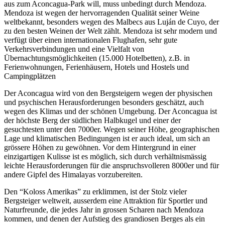
aus zum Aconcagua-Park will, muss unbedingt durch Mendoza.
Mendoza ist wegen der hervorragenden Qualität seiner Weine
weltbekannt, besonders wegen des Malbecs aus Luján de Cuyo, der
zu den besten Weinen der Welt zählt. Mendoza ist sehr modern und
verfügt über einen internationalen Flughafen, sehr gute
Verkehrsverbindungen und eine Vielfalt von
Übernachtungsmöglichkeiten (15.000 Hotelbetten), z.B. in
Ferienwohnungen, Ferienhäusern, Hotels und Hostels und
Campingplätzen
Der Aconcagua wird von den Bergsteigern wegen der physischen
und psychischen Herausforderungen besonders geschätzt, auch
wegen des Klimas und der schönen Umgebung. Der Aconcagua ist
der höchste Berg der südlichen Halbkugel und einer der
gesuchtesten unter den 7000er. Wegen seiner Höhe, geographischen
Lage und klimatischen Bedingungen ist er auch ideal, um sich an
grössere Höhen zu gewöhnen. Vor dem Hintergrund in einer
einzigartigen Kulisse ist es möglich, sich durch verhältnismässig
leichte Herausforderungen für die anspruchsvolleren 8000er und für
andere Gipfel des Himalayas vorzubereiten.
Den “Koloss Amerikas” zu erklimmen, ist der Stolz vieler
Bergsteiger weltweit, ausserdem eine Attraktion für Sportler und
Naturfreunde, die jedes Jahr in grossen Scharen nach Mendoza
kommen, und denen der Aufstieg des grandiosen Berges als ein