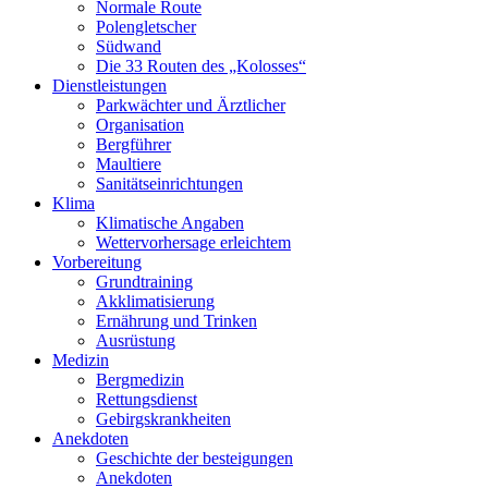
Normale Route
Polengletscher
Südwand
Die 33 Routen des „Kolosses“
Dienstleistungen
Parkwächter und Ärztlicher
Organisation
Bergführer
Maultiere
Sanitätseinrichtungen
Klima
Klimatische Angaben
Wettervorhersage erleichtem
Vorbereitung
Grundtraining
Akklimatisierung
Ernährung und Trinken
Ausrüstung
Medizin
Bergmedizin
Rettungsdienst
Gebirgskrankheiten
Anekdoten
Geschichte der besteigungen
Anekdoten