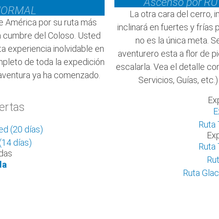
Ascenso por R
 NORMAL
La otra cara del cerro,
e América por su ruta más
inclinará en fuertes y fría
la cumbre del Coloso. Usted
no es la única meta. Se
ta experiencia inolvidable en
aventurero esta a flor de p
mpleto de toda la expedición
escalarla. Vea el detalle co
la aventura ya ha comenzado.
Servicios, Guías, etc
Ex
ertas
E
Ruta 
d (20 días)
Exp
(14 días)
Ruta 
adas
Rut
da
Ruta Glac