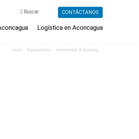
Buscar
CONTÁCTANOS
 Aconcagua
Logística en Aconcagua
CLIMA
Inicio
Expediciones
Ascenciones Al Aconcagua
»
»
Consideraciones
Pronóstico personal
QUIÉNES SOMOS