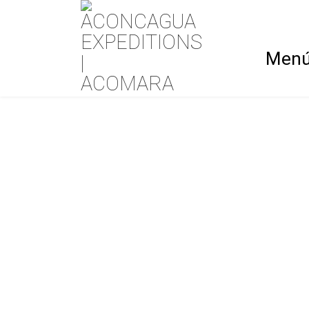
×
Men
ACONCAGUA
RUT
Introducción
Nor
Historia
Glac
Campamentos
Par
Permisos
Las
Pequeño 8000
Estadísticas
PREPARACIÓN
MED