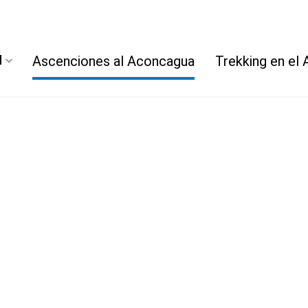
ú
Ascenciones al Aconcagua
Trekking en el
AS
SERVICIOS
mal
Guardaparques
iar de los Polacos
Logística
ed Sur
Guias
 33 variantes del coloso
Mulas
Servicios Residuos
ICINA
ANÉCDOTAS