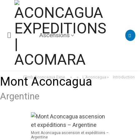
Ascensions
Mont Aconcagua
Climb Aconcagua Expeditions | Trekking Aconcagua & Guides - Argentina Sites
L’Aconcagua
Introduction
»
»
»
Argentine
Mont Aconcagua ascension et expéditions –
Argentine