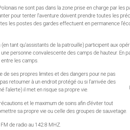
ecine de montagne
Histoire des Ascensions
lonais ne sont pas dans la zone prise en charge par les patro
runter pour tenter l’aventure doivent prendre toutes les pré
rouille de sauvetage
Un cimitière inca è 5200 mè
outes les postes des gardes effectuent en permanence l’é
adies de montagne
Anecdotes
Témoignages
 (en tant qu’assistants de la patrouille) participent aux opé
e une personne convalescente des camps de hauteur. En parti
 entre les camps.
ce de ses propres limites et des dangers pour ne pas
t pas retourner à un endroit protégé ou si l’arrivée des
 l’alerte) il met en risque sa propre vie.
récautions et le maximum de soins afin d’éviter tout
omettre sa propre vie ou celle des groupes de sauvetage.
e FM de radio au 142.8 MHZ.