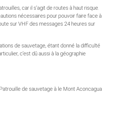
Qui Sommes-Nous
uilles, car il s’agit de routes à haut risque.
cautions nécessaires pour pouvoir faire face à
tres
Pourquoi nous choisir
coute sur VHF des messages 24 heures sur
Contactez-Nous
rations de sauvetage, étant donné la difficulté
culier, c’est dû aussi à la géographie
Patrouille de sauvetage à le Mont Aconcagua