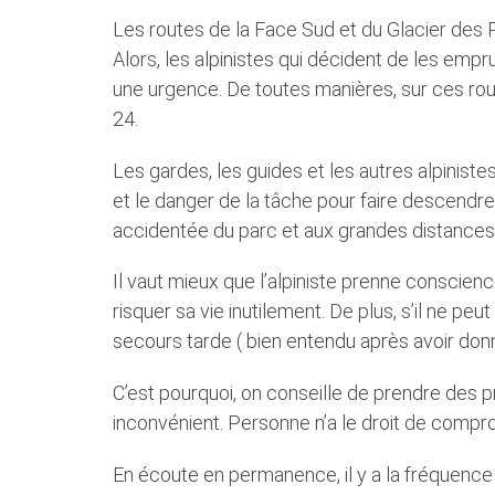
Entraînement de base
Méd
Les routes de la Face Sud et du Glacier des Po
Alors, les alpinistes qui décident de les emp
Acclimatation
Pat
une urgence. De toutes manières, sur ces r
Alimentation et hydratation
Mal
24.
Équipement approprié et de
haute qualité pour l’escalade de
Les gardes, les guides et les autres alpinistes
l’Aconcagua
et le danger de la tâche pour faire descendr
accidentée du parc et aux grandes distances
Contactez-Nous
Il vaut mieux que l’alpiniste prenne conscien
risquer sa vie inutilement. De plus, s’il ne peu
secours tarde ( bien entendu après avoir donné
C’est pourquoi, on conseille de prendre des p
inconvénient. Personne n’a le droit de compr
En écoute en permanence, il y a la fréquenc