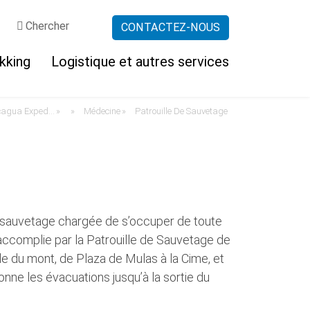
Chercher
CONTACTEZ-NOUS
kking
Logistique et autres services
Climat
Climb Aconcagua Expeditions | Trekking Aconcagua & Guides - Argentina Sites
Médecine
Patrouille De Sauvetage
»
»
»
Considérations climatiques
Prévision personnelle
de sauvetage chargée de s’occuper de toute
t accomplie par la Patrouille de Sauvetage de
le du mont, de Plaza de Mulas à la Cime, et
ne les évacuations jusqu’à la sortie du
Notre équipe