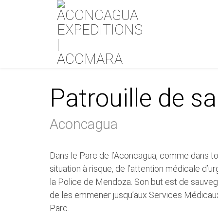
×
L’Aconcagua
Rou
Patrouille de s
Introduction
Voi
History
Glac
Aconcagua
Campements
Fac
Accès et permis
Les 
Dans le Parc de l’Aconcagua, comme dans tous
Un petit 8.000
situation à risque, de l’attention médicale d
Statistiques
la Police de Mendoza. Son but est de sauvegar
de les emmener jusqu’aux Services Médicaux d
Préparation
Méd
Parc.