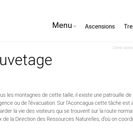
Menu
Ascensions
Tre
tes
Services
auvetage
e normale
Gardes du Parc
ier des Polonais
Logistique
e sud
Guides
33 routes du ‘Colosse’
Mules
 les montagnes de cette taille, il existe une patrouille 
Environnement et déchets
’urgence ou de l’évacuation. Sur l’Aconcagua cette tâche es
der la vie des visiteurs qui se trouvent sur la route norma
e la Direction des Ressources Naturelles, d’où on coordon
ecine
Anecdotes